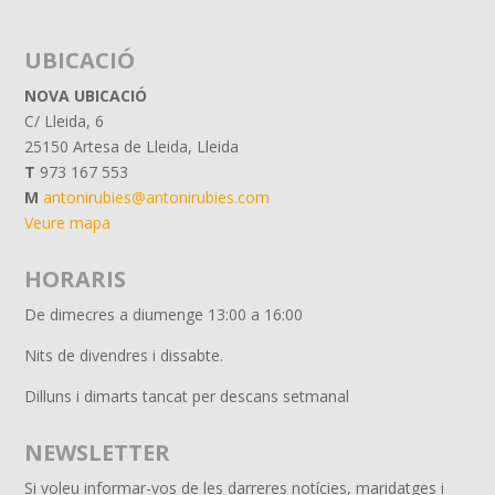
UBICACIÓ
NOVA UBICACIÓ
C/ Lleida, 6
25150 Artesa de Lleida, Lleida
T
973 167 553
M
antonirubies@antonirubies.com
Veure mapa
HORARIS
De dimecres a diumenge
13:00 a 16:00
Nits de divendres i dissabte.
Dilluns i dimarts tancat per descans setmanal
NEWSLETTER
Si voleu informar-vos de les darreres notícies, maridatges i