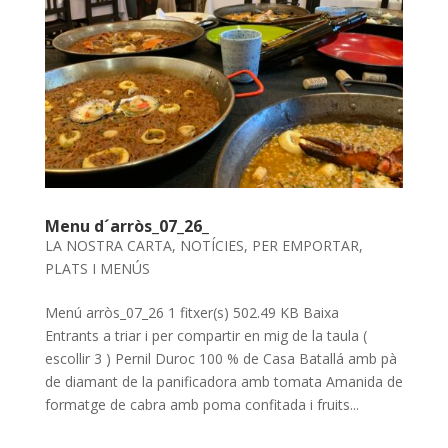
Menu d´arròs_07_26_
LA NOSTRA CARTA
,
NOTÍCIES
,
PER EMPORTAR
,
PLATS I MENÚS
Menú arròs_07_26 1 fitxer(s) 502.49 KB Baixa
Entrants a triar i per compartir en mig de la taula (
escollir 3 ) Pernil Duroc 100 % de Casa Batallá amb pà
de diamant de la panificadora amb tomata Amanida de
formatge de cabra amb poma confitada i fruits...