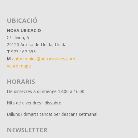
UBICACIÓ
NOVA UBICACIÓ
C/ Lleida, 6
25150 Artesa de Lleida, Lleida
T
973 167 553
M
antonirubies@antonirubies.com
Veure mapa
HORARIS
De dimecres a diumenge
13:00 a 16:00
Nits de divendres i dissabte.
Dilluns i dimarts tancat per descans setmanal
NEWSLETTER