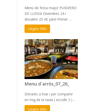
Menú de festa major PUIGVERD
DE LLEIDA Divendres 24 i
dissabte 25 nit juliol Primer …
Llegeix Més
Menu d´arròs_07_26_
Entrants a triar i per compartir
en mig de la taula ( escollir 3 ) …
Llegeix Més