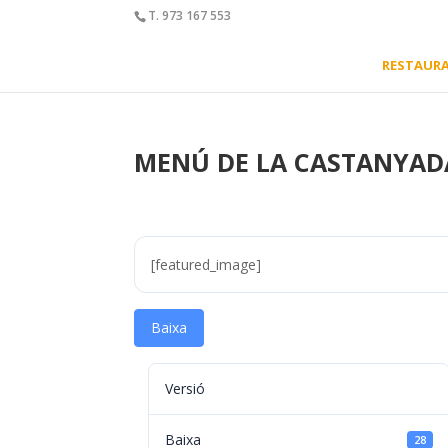
T. 973 167 553
RESTAUR
MENÚ DE LA CASTANYAD
[featured_image]
Baixa
Versió
Baixa
28