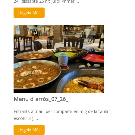
24 i dissabte 25 nit juliol Primer …
Llegeix Més
Menu d´arròs_07_26_
Entrants a triar i per compartir en mig de la taula (
escollir 3 ) …
Llegeix Més